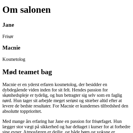
Om salonen
Jane
Frisør
Macnie
Kosmetolog
Mød teamet bag
Macnie er en yderst erfaren kosmetolog, der besidder en
dybdegående viden inden for sit felt. Hendes passion for
skønhedspleje er tydelig, og hun betragter sig selv som en faglig
nørd. Hun tager sit arbejde meget seriøst og stræber altid efter at
levere de bedste resultater. For Macnie er kundernes tilfredshed den
absolutte topprioritet.
Med mange års erfaring har Jane en passion for frisørfaget. Hun
lægger stor vægt på sikkerhed og har deltaget i kurser for at forbedre
sine evner. Atmosfæren er dejlig, og både børn og voksne er